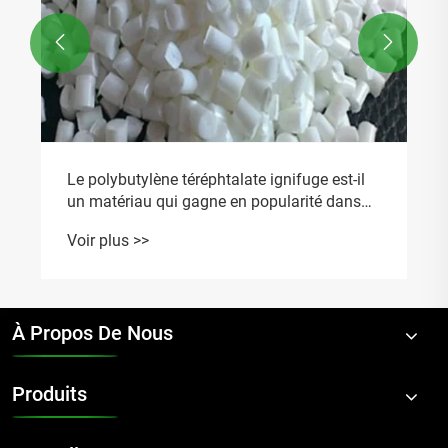


Le polybutylène téréphtalate ignifuge est-il
un matériau qui gagne en popularité dans
l'industrie du plastique en raison de ses
Voir plus >>
caractéristiques de sécurité améliorées ?
À Propos De Nous
Produits