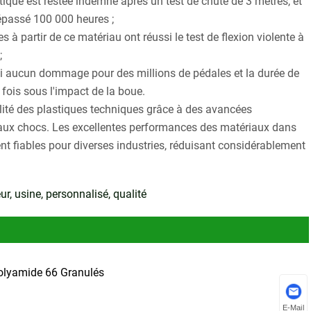
istique est restée indemne après un test de chute de 3 mètres, et
dépassé 100 000 heures ;
 à partir de ce matériau ont réussi le test de flexion violente à
;
bi aucun dommage pour des millions de pédales et la durée de
 fois sous l'impact de la boue.
ité des plastiques techniques grâce à des avancées
ce aux chocs. Les excellentes performances des matériaux dans
t fiables pour diverses industries, réduisant considérablement
ur, usine, personnalisé, qualité
olyamide 66 Granulés
E-Mail