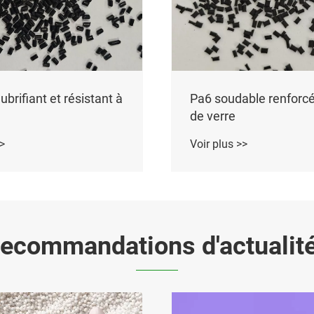
aible warpage
Pa6 renforcé de fibre de verre
hautement résistant à la
chaleur
Voir plus >>
ecommandations d'actualit