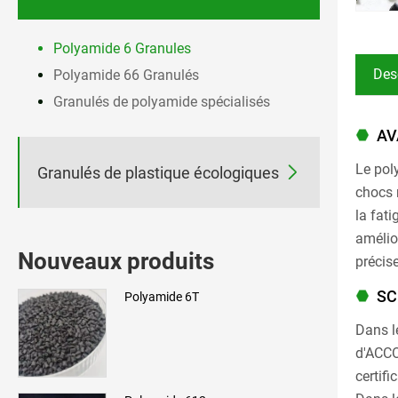
Polyamide 6 Granules
Des
Polyamide 66 Granulés
Granulés de polyamide spécialisés
AV
Le pol

Granulés de plastique écologiques
chocs 
la fat
amélior
Nouveaux produits
précis
SC
Polyamide 6T
Dans l
d'ACCO
certif