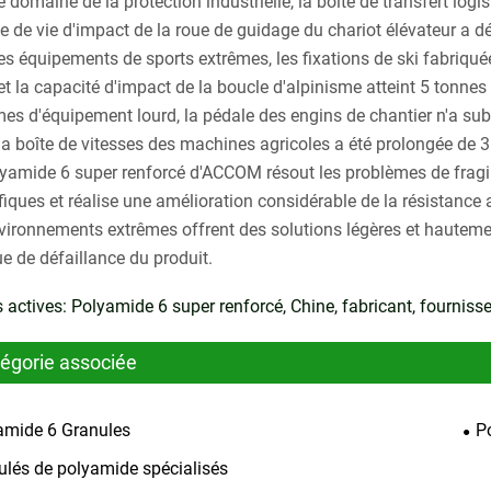
 domaine de la protection industrielle, la boîte de transfert log
ée de vie d'impact de la roue de guidage du chariot élévateur a 
s équipements de sports extrêmes, les fixations de ski fabriquées
et la capacité d'impact de la boucle d'alpinisme atteint 5 tonnes 
mes d'équipement lourd, la pédale des engins de chantier n'a su
 la boîte de vitesses des machines agricoles a été prolongée de 3
yamide 6 super renforcé d'ACCOM résout les problèmes de fragil
ifiques et réalise une amélioration considérable de la résistan
vironnements extrêmes offrent des solutions légères et hautemen
ue de défaillance du produit.
 actives: Polyamide 6 super renforcé, Chine, fabricant, fournisse
égorie associée
amide 6 Granules
P
ulés de polyamide spécialisés