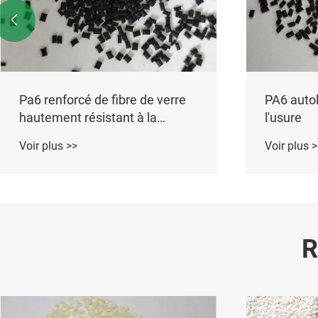

mide conducteur 6
Fibre de verre à f
renforcé PA6
lus >>
Voir plus >>
R