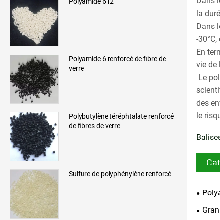
Dans le
Polyamide 612
la dur
Dans le
-30°C, 
En ter
Polyamide 6 renforcé de fibre de
vie de
verre
Le pol
scient
des en
le risq
Polybutylène téréphtalate renforcé
de fibres de verre
Balises
Cat
Sulfure de polyphénylène renforcé
Poly
Gran