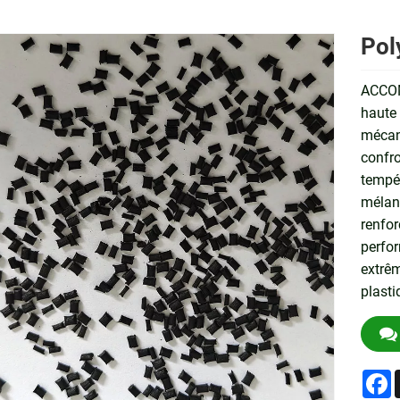
Pol
ACCOM 
haute 
mécan
confro
tempér
mélang
renfor
perfo
extrêm
plasti
F