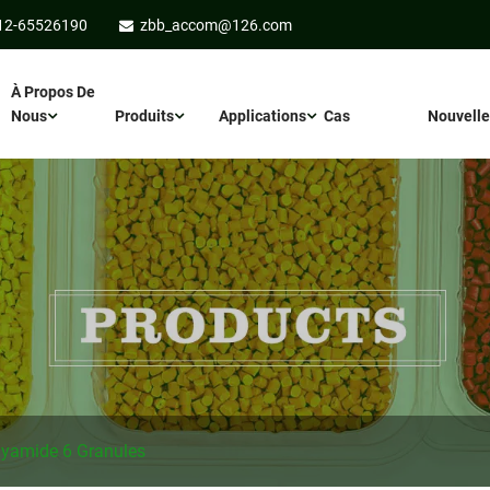
12-65526190
zbb_accom@126.com
À Propos De
Nous
Produits
Applications
Cas
Nouvelle
lyamide 6 Granules