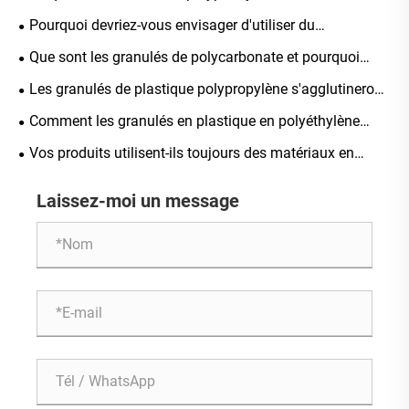
matériau ultime pour les applications hautes
Pourquoi devriez-vous envisager d'utiliser du
performances
polybutylène téréphtalate ignifuge pour vos applications
Que sont les granulés de polycarbonate et pourquoi
industrielles
sont-ils si largement utilisés dans tous les secteurs ?
Les granulés de plastique polypropylène s'agglutineront-
ils après un stockage prolongé ?
Comment les granulés en plastique en polyéthylène
peuvent-ils améliorer les performances de vos produits en
Vos produits utilisent-ils toujours des matériaux en
plastique
polypropylène ordinaires?
Laissez-moi un message